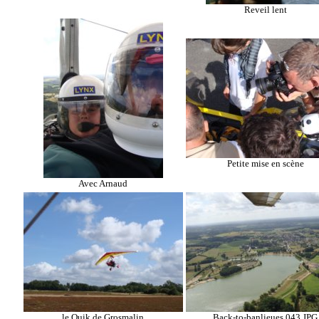
Reveil lent
Petite mise en scène
Avec Arnaud
le Quik de Grosmalin
Back-to-banlieues 043.JPG