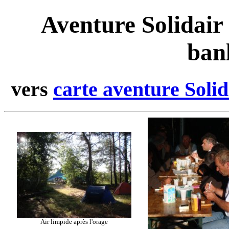
Aventure Solidair 
banl
vers
carte aventure Solid
Air limpide après l'orage