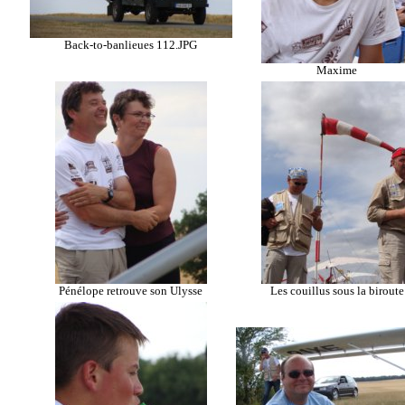
Back-to-banlieues 112.JPG
Maxime
Pénélope retrouve son Ulysse
Les couillus sous la biroute