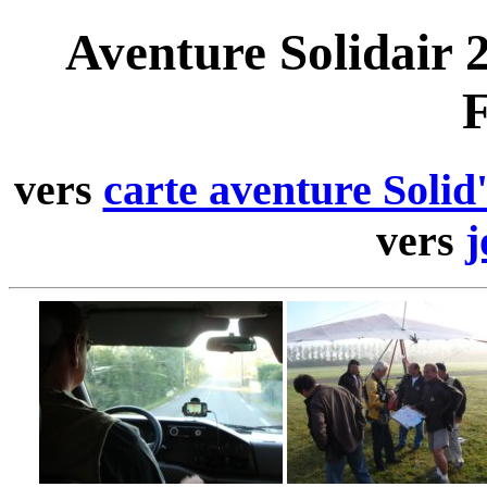
Aventure Solidair 
F
vers
carte aventure Solid
vers
j