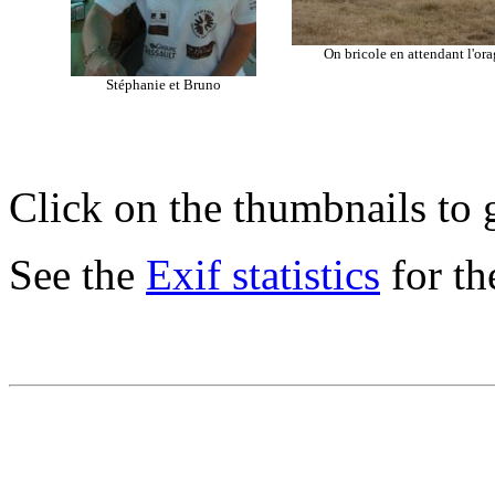
On bricole en attendant l'or
Stéphanie et Bruno
Click on the thumbnails to g
See the
Exif statistics
for th