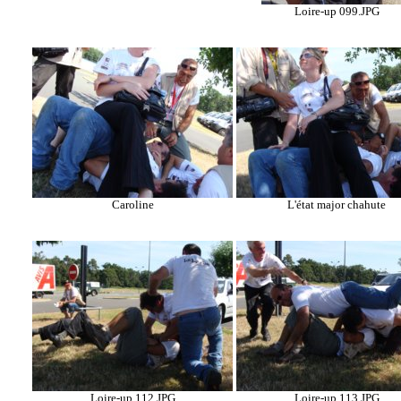
Loire-up 099.JPG
Caroline
L'état major chahute
Loire-up 112.JPG
Loire-up 113.JPG