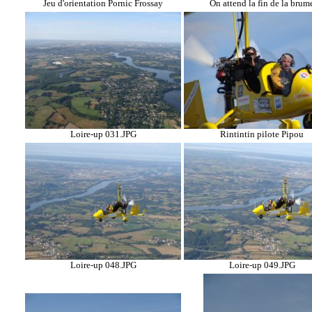
Jeu d'orientation Pornic Frossay
On attend la fin de la brum
Loire-up 031.JPG
Rintintin pilote Pipou
Loire-up 048.JPG
Loire-up 049.JPG