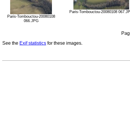
Paris-Tombouctou-20080108 067.J
Paris-Tombouctou-20080108
066.JPG
Pag
See the
Exif statistics
for these images.