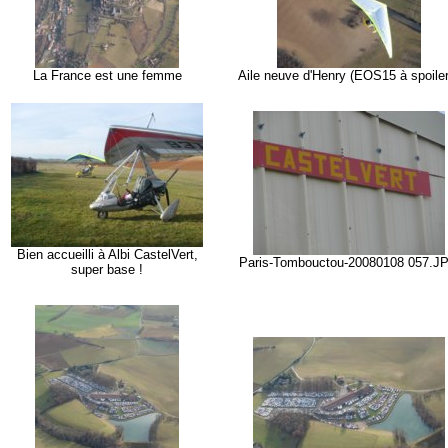
La France est une femme
Aile neuve d'Henry (EOS15 à spoiler
Bien accueilli à Albi CastelVert,
Paris-Tombouctou-20080108 057.J
super base !