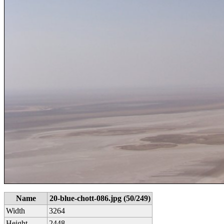
Name
20-blue-chott-086.jpg (50/249)
Width
3264
Height
2448