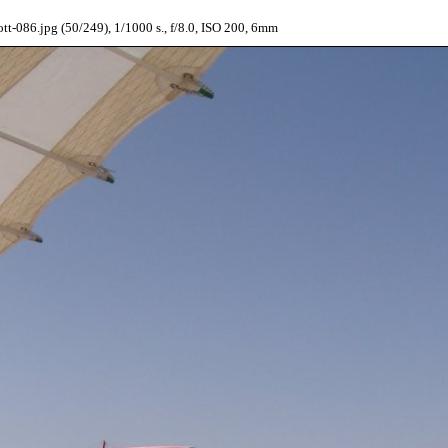
t-086.jpg (50/249), 1/1000 s., f/8.0, ISO 200, 6mm