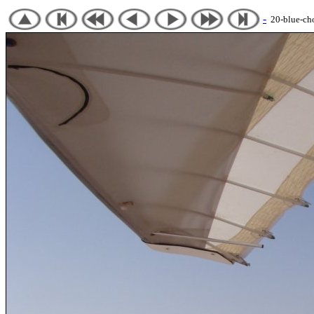
-
20-blue-chot