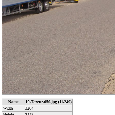
Name
10-Tozeur-050.jpg (11/249)
Width
3264
Height
2448