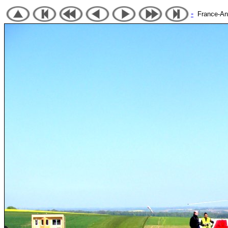
-
France-Angl