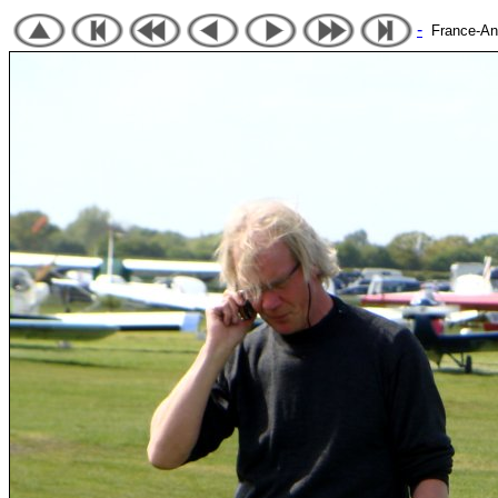
-
France-Angl