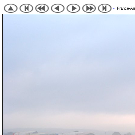
-
France-Angl