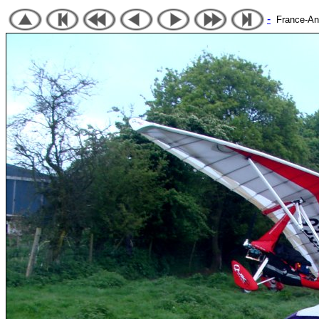
-
France-Angl