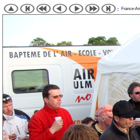
-
France-Angl