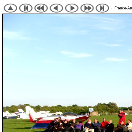
-
France-Angl