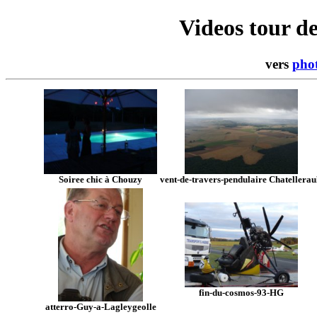
Videos tour d
vers
phot
Soiree chic à Chouzy
vent-de-travers-pendulaire Chatellerau
fin-du-cosmos-93-HG
atterro-Guy-a-Lagleygeolle