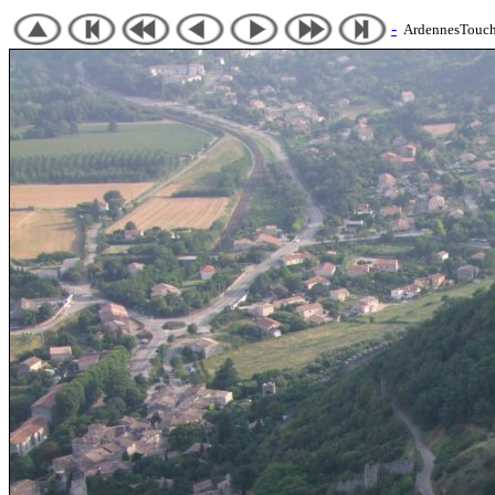
-
ArdennesTouch 