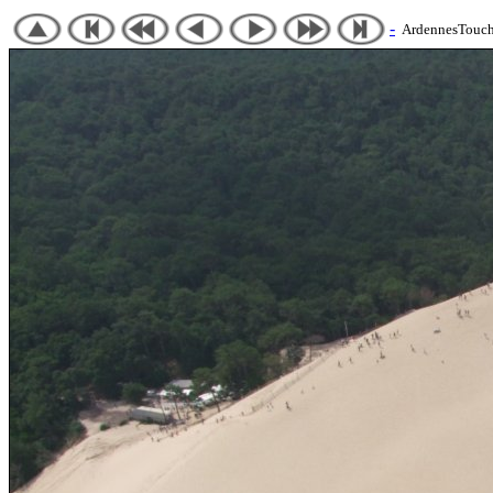
-
ArdennesTouch 