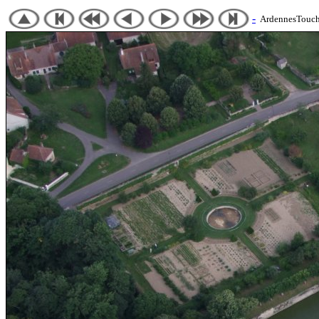
-
ArdennesTouch 