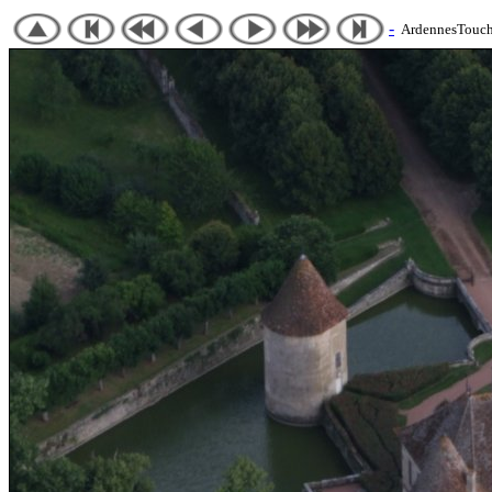
-
ArdennesTouch 