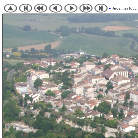
-
ArdennesTouch 