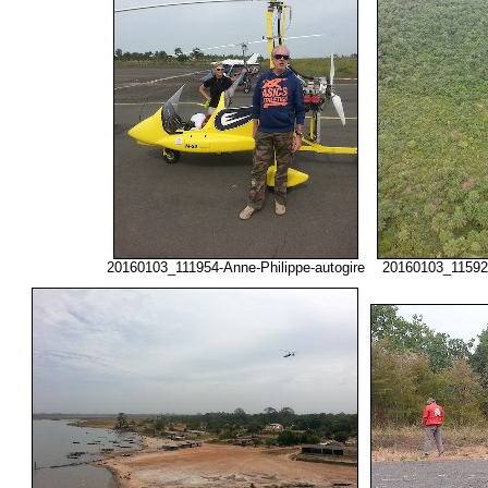
20160103_111954-Anne-Philippe-autogire
20160103_11592