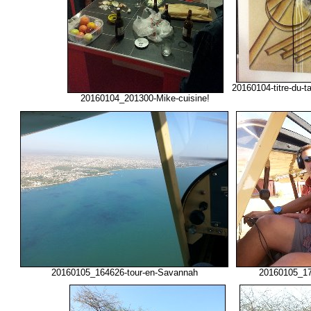
20160104-titre-du-
20160104_201300-Mike-cuisine!
20160105_164626-tour-en-Savannah
20160105_170