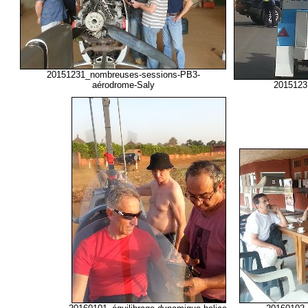
20151231_nombreuses-sessions-PB3-
aérodrome-Saly
20151231