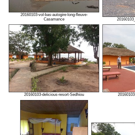
20160103-vol-bas-autogire-long-fleuve-
Casamance
20160103_
20160103-delicious-resort-Sedhiou
20160103-