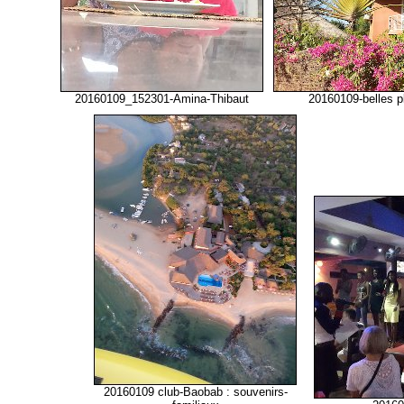
20160109_152301-Amina-Thibaut
20160109-belles p
20160109 club-Baobab : souvenirs-