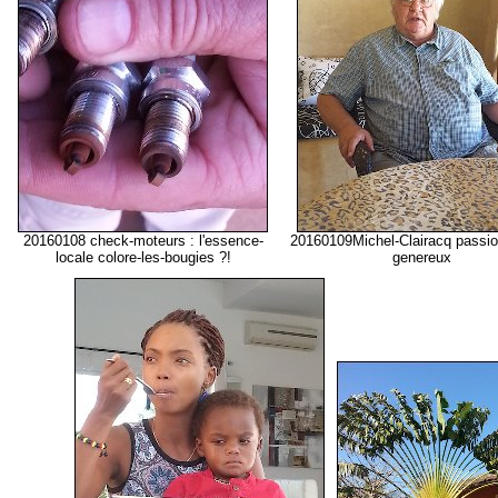
20160108 check-moteurs : l'essence-
20160109Michel-Clairacq passio
locale colore-les-bougies ?!
genereux