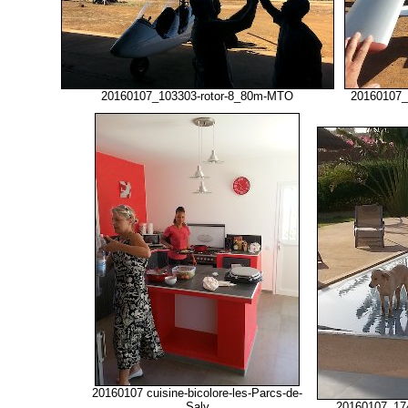
20160107_103303-rotor-8_80m-MTO
20160107_
20160107 cuisine-bicolore-les-Parcs-de-
Saly
20160107_174