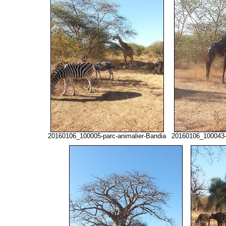
20160106_100005-parc-animalier-Bandia
20160106_100043-p