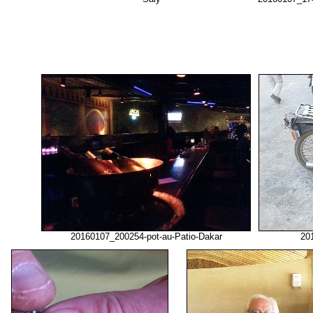
20160107_200254-pot-au-Patio-Dakar
20