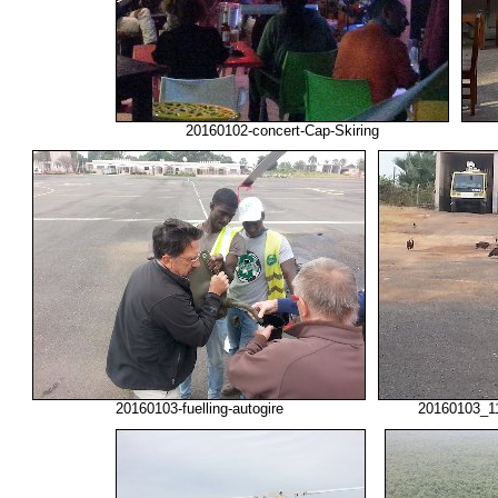
20160102-concert-Cap-Skiring
20160103-fuelling-autogire
20160103_11