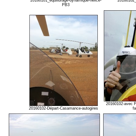
20160101_équilibrage-dynamique-helice-
20160102_l
PB3
20160102-avec Ph
20160102-Départ-Casamance-autogires
fa