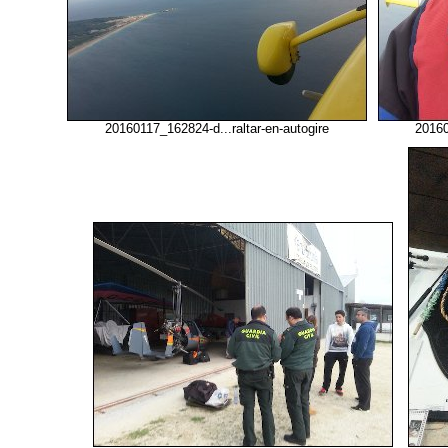
20160117_162824-d...raltar-en-autogire
2016