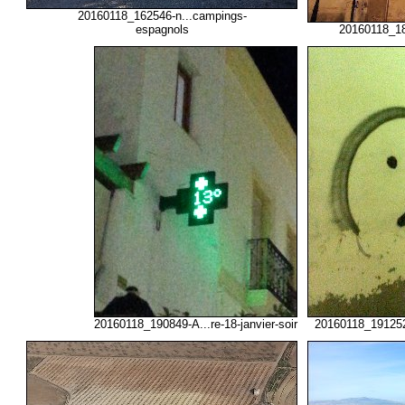
20160118_162546-n...campings-
espagnols
20160118_185
20160118_190849-A...re-18-janvier-soir
20160118_191252-