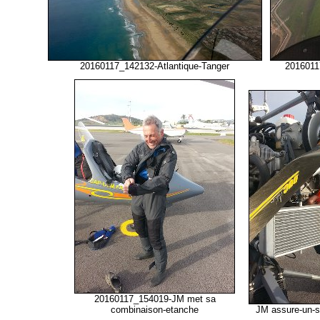
20160117_142132-Atlantique-Tanger
2016011
20160117_154019-JM met sa
combinaison-etanche
JM assure-un-si