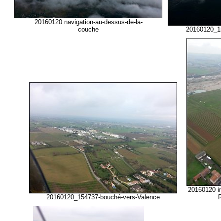
20160120 navigation-au-dessus-de-la-
couche
20160120_1
20160120 i
20160120_154737-bouché-vers-Valence
R