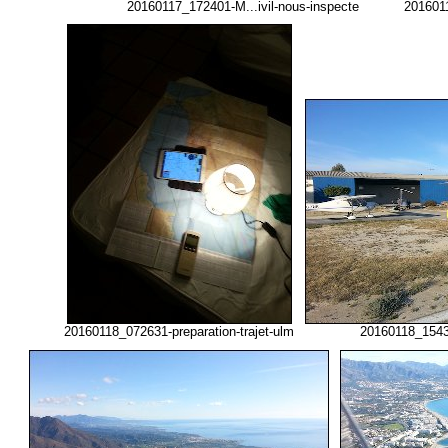
20160117_172401-M...ivil-nous-inspecte
2016011
20160118_072631-preparation-trajet-ulm
20160118_1543