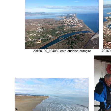
20160120_104059-cote-audoise-autogire
20160