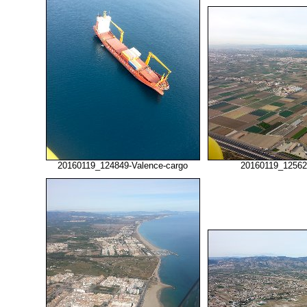
20160119_124849-Valence-cargo
20160119_125625