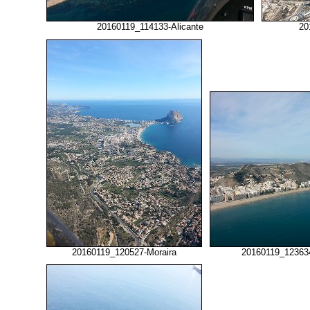
20160119_114133-Alicante
20
20160119_120527-Moraira
20160119_123634