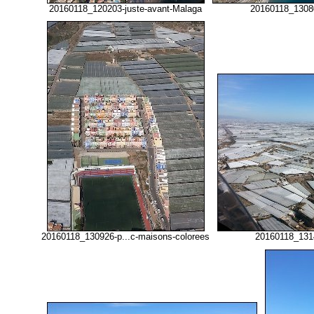
20160118_120203-juste-avant-Malaga
20160118_13080
20160118_130926-p...c-maisons-colorees
20160118_1314