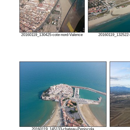
20160119_130425-cote-nord-Valence
20160119_132522-
20160119_145133-chateau-Peniscola