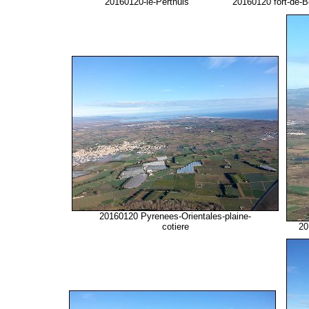
20160120-le-Perthuis
20160120 fort-de-B
20160120 Pyrenees-Orientales-plaine-
cotiere
20