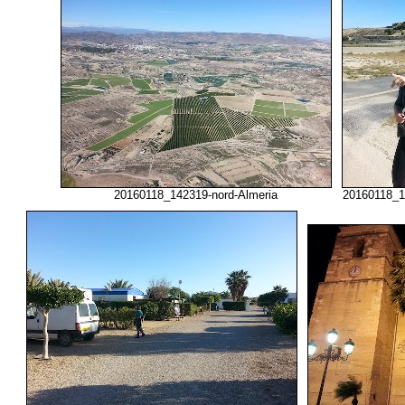
20160118_142319-nord-Almeria
20160118_1