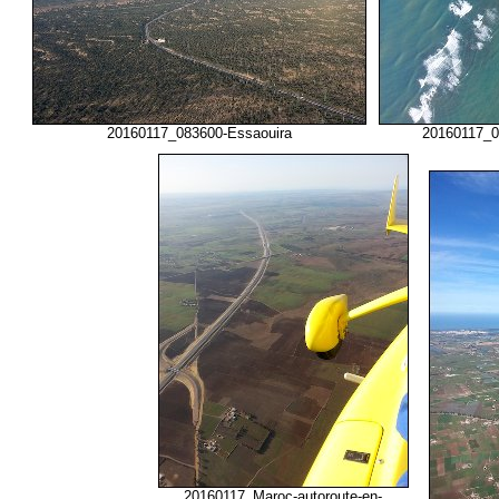
20160117_083600-Essaouira
20160117_0
20160117_Maroc-autoroute-en-