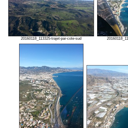
20160118_113325-trajet-par-cote-sud
20160118_114