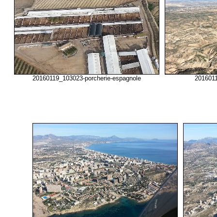
20160119_103023-porcherie-espagnole
2016011