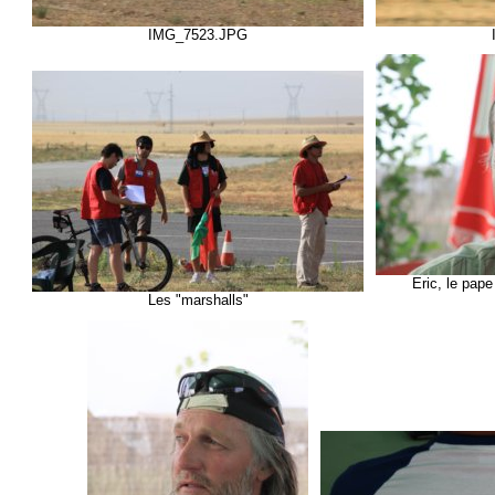
IMG_7523.JPG
Eric, le pap
Les "marshalls"